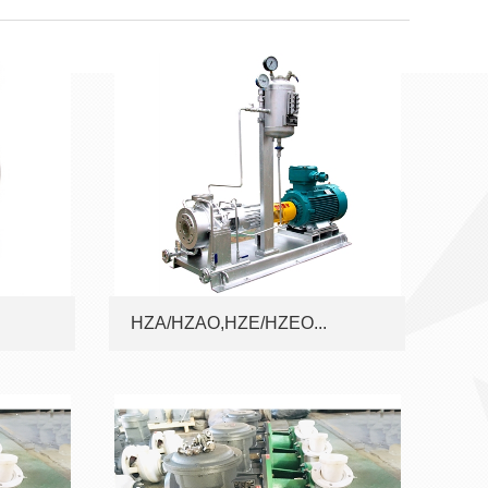
HZA/HZAO,HZE/HZEO...