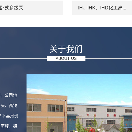
C卧式多级泵
IH、IHK、IHD化工离...
关于我们
ABOUT US
园。公司地
码头、高铁
牟平县月贵
苦历程。拥