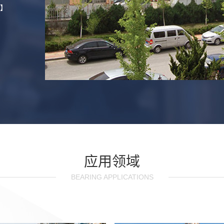
】
应用领域
BEARING APPLICATIONS