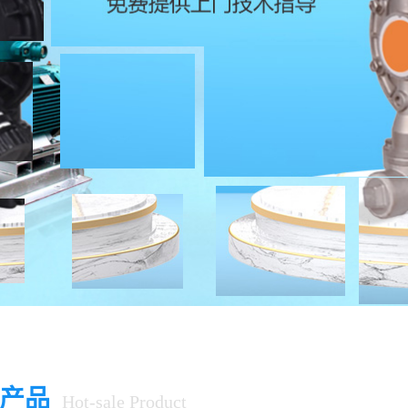
产品
Hot-sale Product